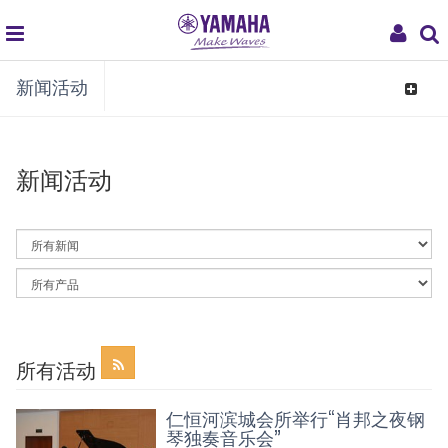
global
My
新闻活动
navigation
Acco
Toggle
navigat
新闻活动
By
News
Category
By
Article
Category
所有活动
仁恒河滨城会所举行“肖邦之夜钢
琴独奏音乐会”