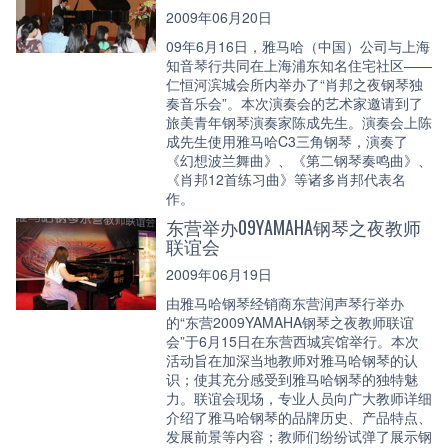
2009年06月20日
09年6月16日，雅马哈（中国）公司与上海
知音琴行共同在上海浦东知名住宅社区——
仁恒河滨城会所内举办了“肖邦之夜钢琴独
奏音乐会”。本次演奏会的艺术家邀请到了
旅美青年钢琴演奏家陈成先生。演奏会上陈
成先生使用雅马哈C3三角钢琴，演奏了
《幻想波兰舞曲》、《第二钢琴奏鸣曲》、
《肖邦12首练习曲》等诸多肖邦代表名
作。
东营举办09YAMAHA钢琴之夜教师
联谊会
2009年06月19日
由雅马哈钢琴经销商东营润声琴行举办
的“东营2009YAMAHA钢琴之夜教师联谊
会”于6月15日在东营西城宾馆举行。本次
活动旨在加深当地教师对雅马哈钢琴的认
识；使其充分感受到雅马哈钢琴的独特魅
力。联谊会现场，专业人员向广大教师详细
介绍了雅马哈钢琴的品牌历史、产品特点、
发展前景等内容；教师们纷纷试弹了展示钢