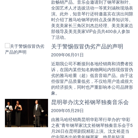
款畅销产品。音乐会邀请到了钢琴家秋叶、
全国艺术人才选拔活动一等奖刘涵秋现场表
演。此外，知音琴行还特邀嘉宾在演出间隙
时介绍了雅马哈钢琴的特点及保养知识等。
美克美家长三角区刘杰总经理、美克美家总
部领导及美克美家VIP会员共400余人参加
了活动。
关于警惕假冒伪劣产品的声明
2009年06月01日
近期我公司不断接到各地经销商和消费者投
诉，在国内某些知名购物网站内惊现假冒伪
劣的雅马哈重（超）低音音箱产品。由于这
些假冒产品质量低劣，不仅给用户造成很大
的经济损失，同时也严重影响本公司品牌形
象。
昆明举办沈文裕钢琴独奏音乐会
2009年05月29日
由雅马哈经销商昆明华彩琴行举办的“华彩
之夜”青年钢琴家沈文裕钢琴独奏音乐会于5
月26日在昆明剧院精彩上演。沈文裕是当
代中国杰出的青年钢琴家。他是年轻演