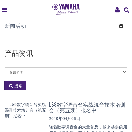
global
My
新闻活动
navigation
Acco
Toggle
navigat
产品资讯
选
择
资
搜索
讯
分
类
LS9数字调音台实战混音技术培训
会（第五期）报名中
2010年04月08日
随着数字调音台的大量普及，越来越多的用