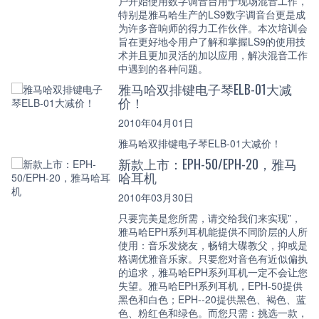
户开始使用数字调音台用于现场混音工作，
特别是雅马哈生产的LS9数字调音台更是成
为许多音响师的得力工作伙伴。本次培训会
旨在更好地令用户了解和掌握LS9的使用技
术并且更加灵活的加以应用，解决混音工作
中遇到的各种问题。
雅马哈双排键电子琴ELB-01大减
价！
2010年04月01日
雅马哈双排键电子琴ELB-01大减价！
新款上市：EPH-50/EPH-20，雅马
哈耳机
2010年03月30日
只要完美是您所需，请交给我们来实现”，
雅马哈EPH系列耳机能提供不同阶层的人所
使用：音乐发烧友，畅销大碟教父，抑或是
格调优雅音乐家。只要您对音色有近似偏执
的追求，雅马哈EPH系列耳机一定不会让您
失望。雅马哈EPH系列耳机，EPH-50提供
黑色和白色；EPH--20提供黑色、褐色、蓝
色、粉红色和绿色。而您只需：挑选一款，