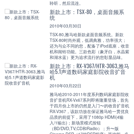
聆听，然后流连。
新款上市：TSX-80，桌面音频系
统
2010年03月30日
TSX-80,雅马哈新款桌面音频系统。新款
TSX-80时尚外观，低调典雅，功率强大；
还为与众不同的您，配备了iPod底座，收音
机和闹铃功能。三款色彩（象牙白，水晶紫
和湖水蓝）更为追求流行的您彰显品味。
新款上市：RX-V367/HTR-3063,雅马
哈5.1声道数码家庭影院收音扩音
机
2010年03月22日
雅马哈2010-2011年度系列数码家庭影院收
音扩音机RX-Vx67系列即将隆重登场，首先
于四月份上市的仍然是入门〜的收音扩音机
RX-V367，该款功放在保证雅马哈一贯优良
品质的前提下，采用了1080p HDMI(4输
入/1输出)；新场景模式按钮
（BD/DVD,TV,CD和Radio）；升〜版
Cinema DSP（17种DSP程序）等功能...卓