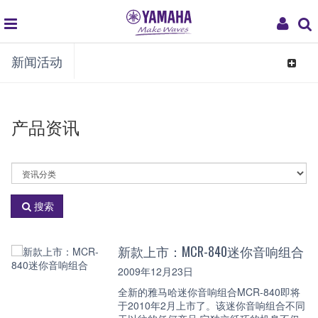
global
My
新闻活动
navigation
Acco
Toggle
navigat
产品资讯
选
择
资
搜索
讯
分
类
新款上市：MCR-840迷你音响组合
2009年12月23日
全新的雅马哈迷你音响组合MCR-840即将
于2010年2月上市了。该迷你音响组合不同