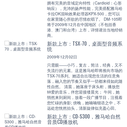
拥有完美的音域定向特性（Cardioid：心形
响应），充沛的扬声性能，完美搭配雅马哈
卡拉OK混响效果处理器KPX-500，您可以
在家里随心所欲的尽情欢唱了。 DM-105即
将于2009年12月在中国地区（不包括香
港、澳门和台湾）上市，详情请洽当地经销
商。
新款上市：TSX-70，桌面型音频系
统
2009年12月02日
只需眼——小巧，复古，简洁，经典，又不
失流行的元素。这是雅马哈即将推向市场的
TSX-70系列。她适合出现您生活的任意角
落，融入您的节奏又似乎一切都来得如此随
性自然。 清晨，她落座于床头柜，播放您
钟爱的音乐，伴您迎接缕晨光； 午间，她
悄然来到厨间，放着一段广播节目，注视着
您忙碌的身影; 傍晚，她喃喃细语之中，不
远处您恍然抬头，清新旋律似充盈心田。
新款上市：CD-S300，雅马哈自然
音质CD播放机