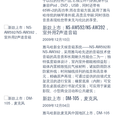
于以往的任何产品,它独立纤巧的机身不仅
兼容iPod，DVD，USB，同时还带有
65W×2的高功率;而在音箱方面,延用了雅马
哈传统的钢琴漆外观,高贵且华丽;同时强劲
音质表现给您带来无与伦比的享受。
新款上市：NS-AW592/NS-AW392，
室外用2声道音箱
2009年12月10日
雅马哈新全天候音箱系统——NS-AW592和
NS-AW392，采用雅马哈先进的音箱技术使
音箱的高音质和长期耐久性能合二为一；独
特弧度箱体设计，室内室外都能相得益彰；
箱体内置精致抵抗气候材料，诸如防雨防水
防紫外线；时间轴线排列的低音和高音单
元，精确原声再现；可通过提供的挂墙式支
架灵活的进行安装；橡胶底座（内附）可安
置在桌面或进行书架式安装；可应用于家庭
影院、小型商业活动和公共建筑；
新款上市：DM-105，麦克风
2009年12月04日
雅马哈新款麦克风中国地区上市，DM-105