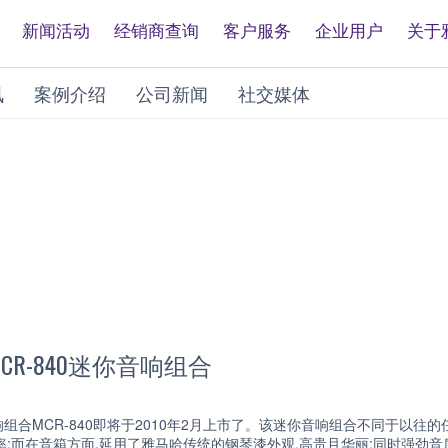
新闻活动
经销商查询
客户服务
企业用户
关于
讯
案例介绍
公司新闻
社交媒体
R-840迷你音响组合
合MCR-840即将于2010年2月上市了。该迷你音响组合不同于以往的任
功率;而在音箱方面,延用了雅马哈传统的钢琴漆外观,高贵且华丽;同时强劲