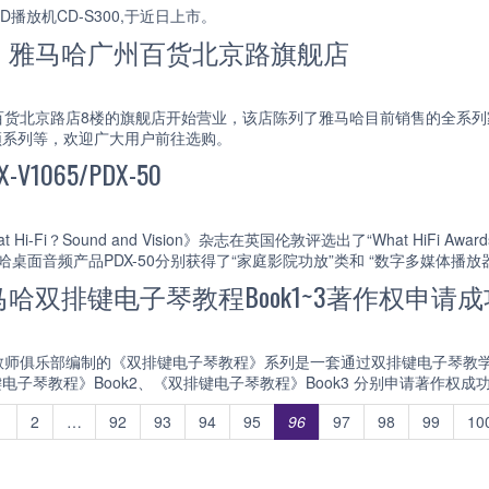
播放机CD-S300,于近日上市。
：雅马哈广州百货北京路旗舰店
货北京路店8楼的旗舰店开始营业，该店陈列了雅马哈目前销售的全系列家
音频系列等，欢迎广大用户前往选购。
1065/PDX-50
Hi-Fi？Sound and Vision》杂志在英国伦敦评选出了“What HiFi
雅马哈桌面音频产品PDX-50分别获得了“家庭影院功放”类和 “数字多媒体播
哈双排键电子琴教程Book1~3著作权申请
教师俱乐部编制的《双排键电子琴教程》系列是一套通过双排键电子琴教
键电子琴教程》Book2、《双排键电子琴教程》Book3 分别申请著作权成功
1
2
…
92
93
94
95
96
97
98
99
10