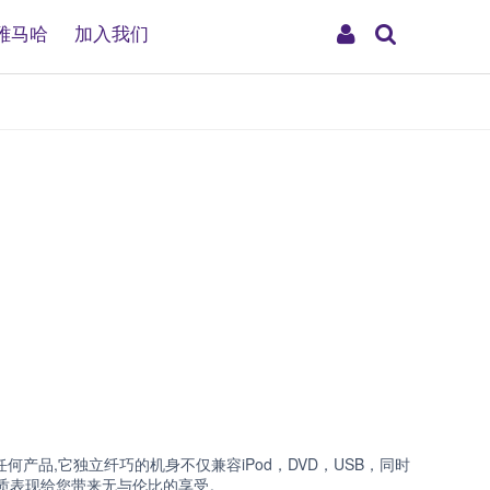
搜
My
雅马哈
加入我们
索
Account
何产品,它独立纤巧的机身不仅兼容iPod，DVD，USB，同时
音质表现给您带来无与伦比的享受。