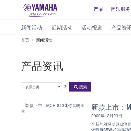
产品
音乐服务
新闻活动
近期活动
活动报道
产品资
首页
新闻活动
产品资讯
选
搜索
择
资
讯
新款上市：MC
分
类
2009年12月23日
全新的雅马哈迷你音响组
还带有65W×2的高