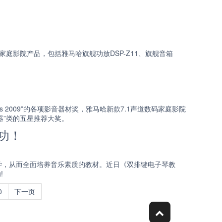
庭影院产品，包括雅马哈旗舰功放DSP-Z11、旗舰音箱
 Awards 2009”的各项影音器材奖，雅马哈新款7.1声道数码家庭影院
放器”类的五星推荐大奖。
成功！
学，从而全面培养音乐素质的教材。近日《双排键电子琴教
!
0
下一页