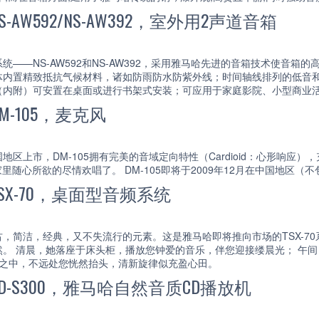
AW592/NS-AW392，室外用2声道音箱
统——NS-AW592和NS-AW392，采用雅马哈先进的音箱技术使音
体内置精致抵抗气候材料，诸如防雨防水防紫外线；时间轴线排列的低音
（内附）可安置在桌面或进行书架式安装；可应用于家庭影院、小型商业
-105，麦克风
地区上市，DM-105拥有完美的音域定向特性（Cardioid：心形响应
在家里随心所欲的尽情欢唱了。 DM-105即将于2009年12月在中国地
SX-70，桌面型音频系统
，简洁，经典，又不失流行的元素。这是雅马哈即将推向市场的TSX-7
然。 清晨，她落座于床头柜，播放您钟爱的音乐，伴您迎接缕晨光； 午
语之中，不远处您恍然抬头，清新旋律似充盈心田。
D-S300，雅马哈自然音质CD播放机