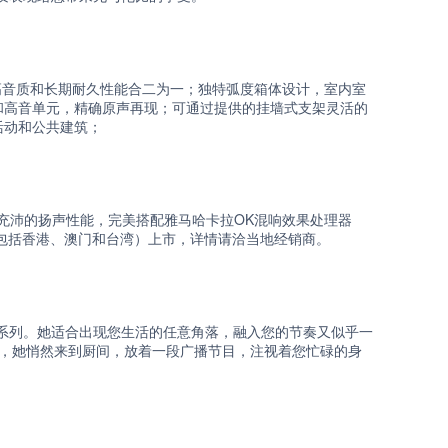
箱的高音质和长期耐久性能合二为一；独特弧度箱体设计，室内室
和高音单元，精确原声再现；可通过提供的挂墙式支架灵活的
活动和公共建筑；
），充沛的扬声性能，完美搭配雅马哈卡拉OK混响效果处理器
区（不包括香港、澳门和台湾）上市，详情请洽当地经销商。
0系列。她适合出现您生活的任意角落，融入您的节奏又似乎一
间，她悄然来到厨间，放着一段广播节目，注视着您忙碌的身