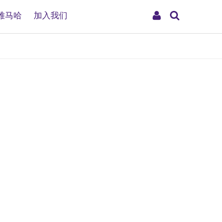
搜
My
雅马哈
加入我们
索
Account