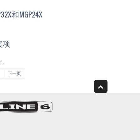
和MGP24X
奖项
”。
下一页