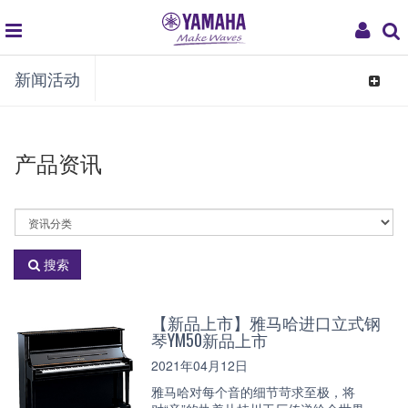
global
My
新闻活动
navigation
Acco
Toggle
navigat
产品资讯
选
择
资
搜索
讯
分
类
【新品上市】雅马哈进口立式钢
琴YM50新品上市
2021年04月12日
雅马哈对每个音的细节苛求至极，将