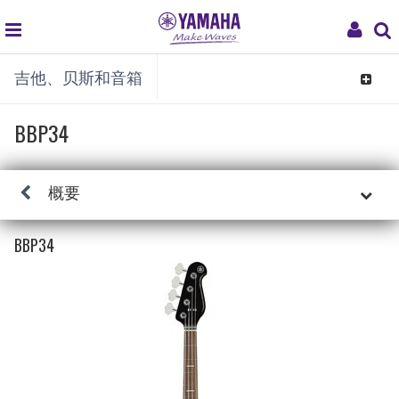
global
My
吉他、贝斯和音箱
navigation
Acco
Toggle
navigat
BBP34
概要
BBP34