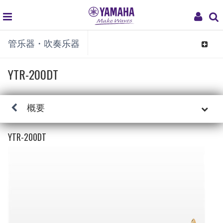
global
My
管乐器・吹奏乐器
navigation
Acco
Toggle
navigat
YTR-200DT
概要
YTR-200DT