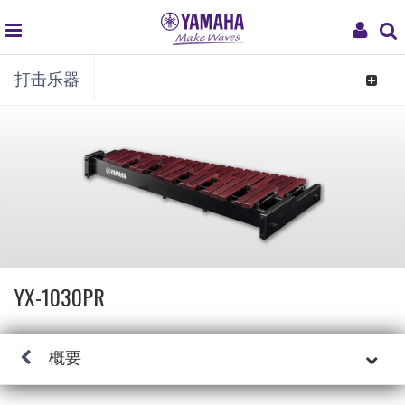
global
My
打击乐器
navigation
Acco
Toggle
navigat
YX-1030PR
概要