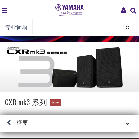
global
My
专业音响
navigation
Acco
Toggle
navigat
CXR mk3 系列
New
概要