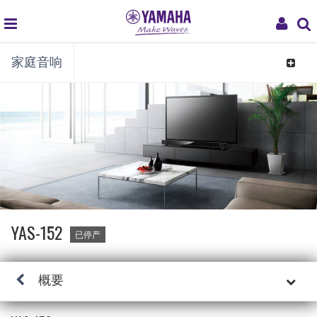
global
My
家庭音响
navigation
Acco
Toggle
navigat
YAS-152
已停产
概要