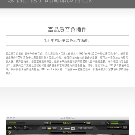
高品质音色插件
几十年的历史音色尽在DAW。
高品质音色插件-数十年经典音色，尽在您的数字音频工作站之中-POD Farm® 2.5 是一款优质音色插件，能将享
誉全球的 POD® 音色带入您喜爱的数字音频工作站。使用简洁的旋转式装备浏览器，您可从一系列复古与现代
放大器、扬声器箱体、录音室标准效果器、经典单块效果器和多彩前置放大器中进行选择。每个模型均可全面
调节，超快的工作流程让您轻松打造经典音色和富有想象力的混合音色。或者，您也可以从 1000 多个预设中选
择，瞬间调出永恒的经典音色。POD Farm 2.5 不只是一个插件——它是吉他手、贝斯手和声乐家梦寐以求的设备
集合。