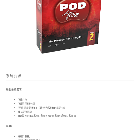
系统要求
最低系统要求
1GB内存
1GB可用HD空间
硬盘速度5400rpm（建议为7200rpm或更快）
CD或DVD驱动
Mac® AU/RTAS®/VST®和Windows®RTAS®/VST®兼容
MAC®
G5双1.8GHz