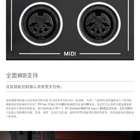
全面MIDI支持
连接踏板控制器以获得更多控制。
连接脚踏控制器以实现更多控制功能-还记得高中时和乐队一起演奏，仅用一个超棒的哇音踏板和几个单块效
果器就玩得很嗨的时光吗？POD Farm 2.5通过任何MIDI控制器提供全面的MIDI支持，因此您可以获得与模拟踏板相
同的操作手感和控制体验。我们推荐Line 6 FBV™ 3、FBV Shortboard MkII和FBV Express MkII脚踏控制器。直观的MIDI学
习功能让控制模型旁通、音量、静音、全局打点定速、虚拟A/B/Y切换器等变得轻而易举。外部路由和内部路由
一样简单。