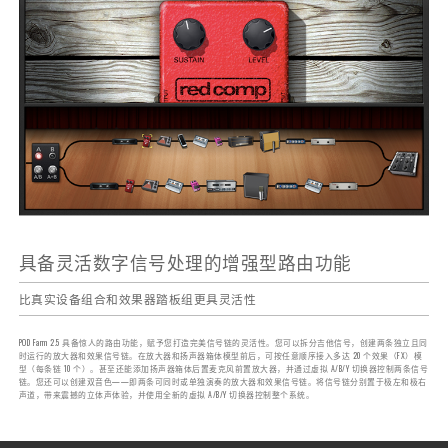
具备灵活数字信号处理的增强型路由功能
比真实设备组合和效果器踏板组更具灵活性
POD Farm 2.5 具备惊人的路由功能，赋予您打造完美信号链的灵活性。您可以拆分吉他信号，创建两条独立且同
时运行的放大器和效果信号链。在放大器和扬声器箱体模型前后，可按任意顺序接入多达 20 个效果（FX）模
型（每条链 10 个）。甚至还能添加扬声器箱体后置麦克风前置放大器，并通过虚拟 A/B/Y 切换器控制两条信号
链。您还可以创建双音色——即两条可同时或单独演奏的放大器和效果信号链。将信号链分别置于极左和极右
声道，带来震撼的立体声体验，并使用全新的虚拟 A/B/Y 切换器控制整个系统。