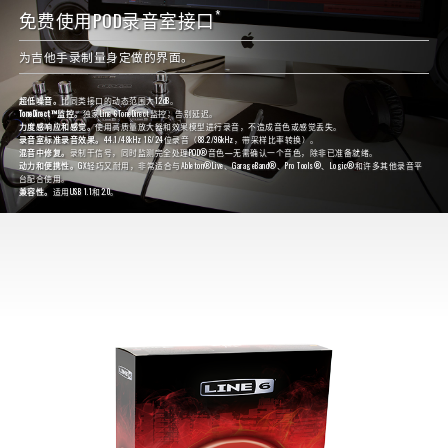
*
免费使用POD录音室接口
为吉他手录制量身定做的界面。
超低噪音。
比同类接口的动态范围大12dB。
ToneDirect™监控。
独家Line 6ToneDirect监控，告别延迟。
力度感响应和感觉。
使用高质量放大器和效果模型进行录音，不造成音色或感觉丢失。
录音室标准录音效果。
44.1/48kHz 16/24位录音（88.2/96kHz，带采样比率转换）。
混音中修复。
录制干信号，同时监测完全处理POD®音色—无需确认一个音色，除非已准备就绪。
动力和便携性。
GX轻巧又耐用，非常适合与Ableton®Live、GarageBand®、Pro Tools®、Logic®和许多其他录音平
台配合使用。
兼容性。
适用USB 1.1和2.0。