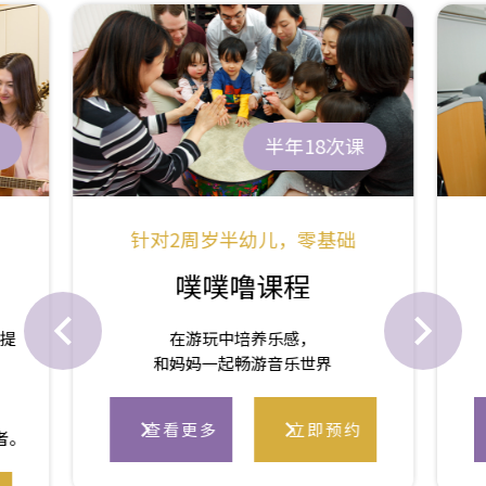
半年18次课
针对2周岁半幼儿，零基础
噗噗噜课程
小提
在游玩中培养乐感，
和妈妈一起畅游音乐世界
查看更多
立即预约
者。