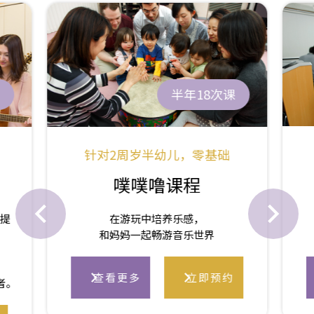
半年18次课
针对2周岁半幼儿，零基础
噗噗噜课程
小提
在游玩中培养乐感，
和妈妈一起畅游音乐世界
查看更多
立即预约
者。