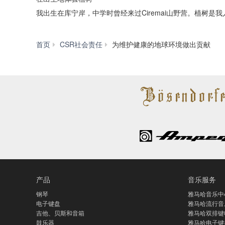
我出生在库宁岸，中学时曾经来过Ciremai山野营。植树
首页
CSR社会责任
为维护健康的地球环境做出贡献
产品
音乐服务
钢琴
雅马哈音乐中
电子键盘
雅马哈流行音
吉他、贝斯和音箱
雅马哈双排键
鼓乐器
雅马哈电子键