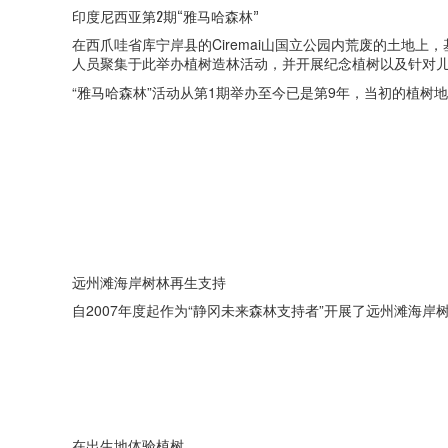
印度尼西亚第2期“雅马哈森林”
在西爪哇省库宁岸县的Ciremai山国立公园内荒废的土地上，
人员聚集于此举办植树造林活动，并开展纪念植树以及针对
“雅马哈森林”活动从第1期举办至今已是第9年，当初的植树
远州滩海岸树林再生支持
自2007年度起作为“静冈未来森林支持者”开展了远州滩海岸
在出生地体验植树