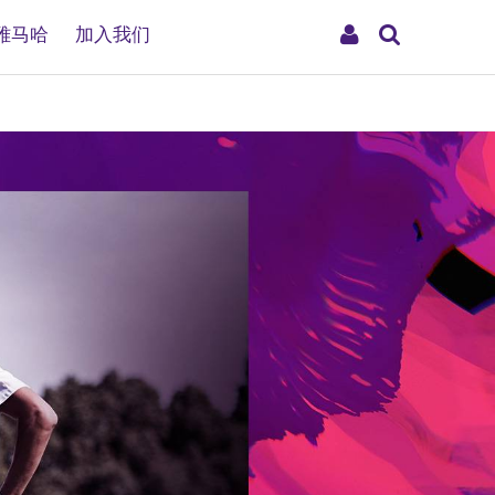
搜
My
雅马哈
加入我们
索
Account