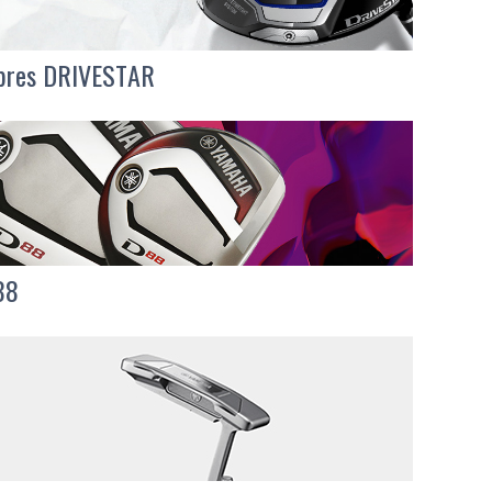
npres DRIVESTAR
88