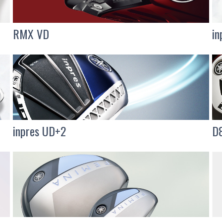
RMX VD
i
inpres UD+2
D