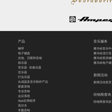
产品
音乐服务
钢琴
雅马哈音乐中
电子键盘
雅马哈流行音
吉他、贝斯和音箱
雅马哈双排键
鼓乐器
雅马哈电子键
管乐器 · 吹奏乐器
弦乐器
新闻活动
打击乐器
合成器及音乐制作产品
新闻活动首页
家庭音响
专业音响
经销商查询
会议系统
App应用程序
经销商查询首
高尔夫
车载音响