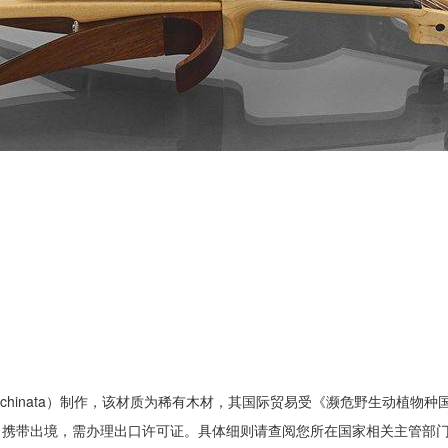
a echinata）制作，该材质为稀有木材，其国际贸易受《濒危野生动植物种
弓携带出境，需办理出口许可证。具体细则请查阅您所在国家相关主管部