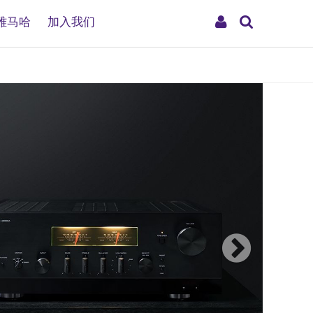
搜
My
雅马哈
加入我们
索
Account