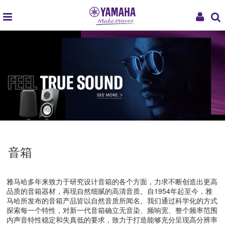
global
My
navigation
Acco
音箱
雅马哈多年来致力于研究设计音箱的各个方面，力求不断创造出更高
品质的音箱器材，再现自然细腻的高清音质。自1954年起至今，雅
马哈所发布的音箱产品皆以自然音质所闻名。我们通过科学化的方式
探索每一个特性，对新一代音箱确立无音染、频响宽、整个频率范围
内声音特性稳定和失真低的要求，致力于打造能够充分呈现高分辨率