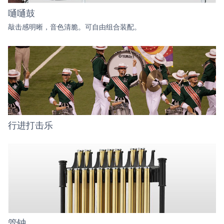
嗵嗵鼓
敲击感明晰，音色清脆。可自由组合装配。
行进打击乐
管钟