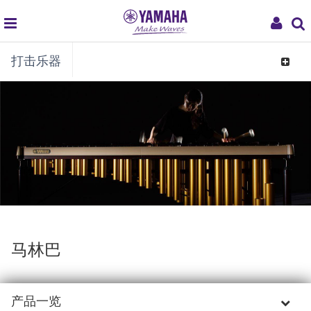
global
My
打击乐器
navigation
Acco
Toggle
navigat
马林巴
产品一览