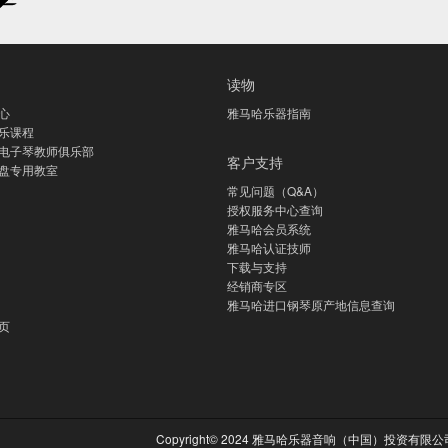
读物
心
雅马哈乐器指南
乐课程
电子琴教师俱乐部
客户支持
盘专用教室
常见问题（Q&A）
授权服务中心查询
雅马哈会员系统
雅马哈认证技师
下载与支持
经销商专区
雅马哈进口钢琴原产地信息查询
页
Copyright© 2024 雅马哈乐器音响（中国）投资有限