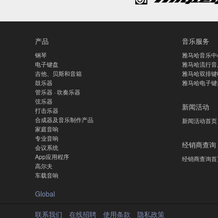
产品
音乐服务
钢琴
雅马哈音乐中
电子键盘
雅马哈流行音
吉他、贝斯和音箱
雅马哈双排键
鼓乐器
雅马哈电子键
管乐器 · 吹奏乐器
弦乐器
新闻活动
打击乐器
合成器及音乐制作产品
新闻活动首页
家庭音响
专业音响
经销商查询
会议系统
App应用程序
经销商查询首
高尔夫
车载音响
Global
联系我们
在线招聘
使用条款
隐私政策