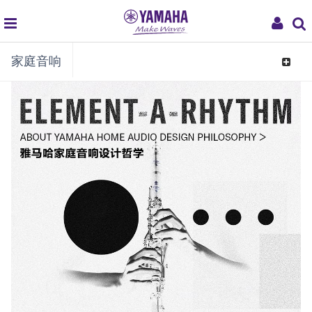
global
My
navigation
Acc
家庭音响
Toggle
navigat