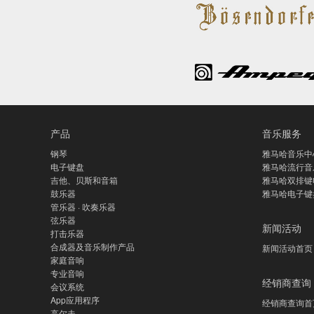
产品
音乐服务
钢琴
雅马哈音乐中
电子键盘
雅马哈流行音
吉他、贝斯和音箱
雅马哈双排键
鼓乐器
雅马哈电子键
管乐器 · 吹奏乐器
弦乐器
新闻活动
打击乐器
合成器及音乐制作产品
新闻活动首页
家庭音响
专业音响
经销商查询
会议系统
App应用程序
经销商查询首
高尔夫