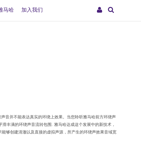
搜
My
雅马哈
加入我们
索
Account
上这些声音并不能表达真实的环绕上效果。当您聆听雅马哈前方环绕声
滑丰满的环绕声音流转包围. 雅马哈达成这个发展中的新技术，
该技术能够创建清澈以及直接的虚拟声源，所产生的环绕声效果音域宽