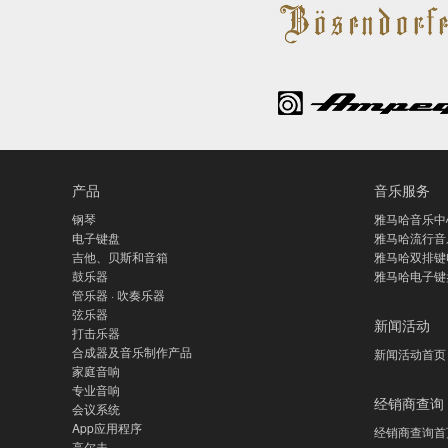
产品
音乐服务
钢琴
雅马哈音乐中
电子键盘
雅马哈流行音
吉他、贝斯和音箱
雅马哈双排键
鼓乐器
雅马哈电子键
管乐器 · 吹奏乐器
弦乐器
新闻活动
打击乐器
合成器及音乐制作产品
新闻活动首页
家庭音响
专业音响
经销商查询
会议系统
App应用程序
经销商查询首
高尔夫