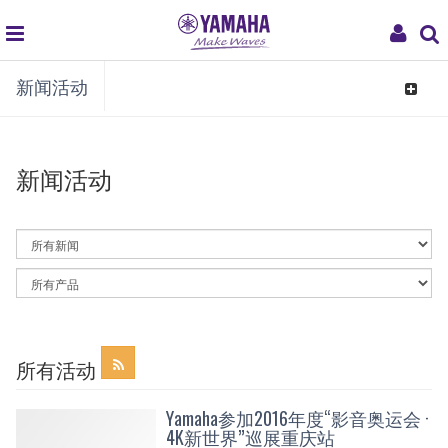
global
My
新闻活动
navigation
Acco
Toggle
navigat
新闻活动
By
News
Category
By
Article
Category
所有活动
Yamaha参加2016年度“影音奥运会 ·
4K新世界”巡展重庆站