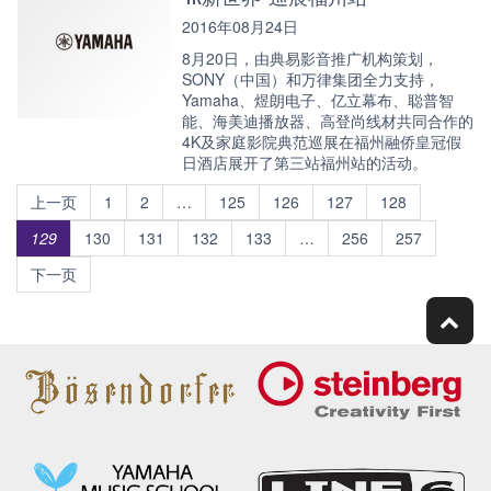
2016年08月24日
8月20日，由典易影音推广机构策划，
SONY（中国）和万律集团全力支持，
Yamaha、煜朗电子、亿立幕布、聪普智
能、海美迪播放器、高登尚线材共同合作的
4K及家庭影院典范巡展在福州融侨皇冠假
日酒店展开了第三站福州站的活动。
上一页
1
2
…
125
126
127
128
129
130
131
132
133
…
256
257
下一页