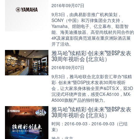
2016年09月07日
9月3日，由典易影音推广机构策划，
SONY（中国）和万律集团全力支持，
Yamaha、煜朗电子、亿立幕布、聪普智
能、海美迪播放器、高登尚线材共同合作的
4K及家庭影院典范巡展在重庆洲际酒店展
开了活动。
雅马哈"续精彩·创未来"暨DSP发表
30周年视听会 (北京站）
2016年09月07日
9月3日，雅马哈联合北京影音汇举办"续精
彩· 创未来"暨DSP技术发表30周年视听
会，让大家亲身体验全景声&DTS:X，双3D
沉浸式环绕声音效，感受CX-A5100，MX-
A5000旗舰产品的独特魅力。
雅马哈"续精彩·创未来"暨DSP发表
30周年视听会 (北京站）
时间：2016-09-03 - 2016-09-03（已结
束）
地点：北京