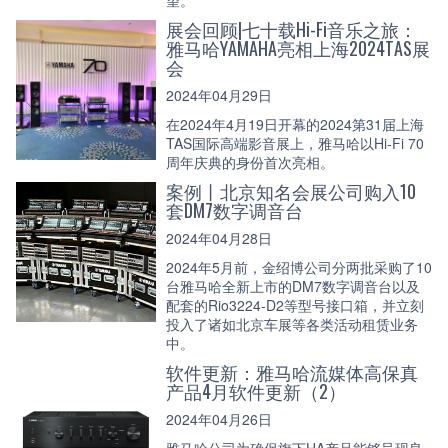
展会回顾|七十载Hi-Fi音乐之旅：
雅马哈YAMAHA亮相上海2024TAS展
会
2024年04月29日
在2024年4月19日开幕的2024第31届上海
TAS国际高端影音展上，雅马哈以Hi-Fi 70
周年庆典的身份首次亮相。
案例丨北京知名会展公司购入10
套DM7数字调音台
2024年04月28日
2024年5月前，金绍博公司分两批采购了10
台雅马哈全新上市的DM7数字调音台以及
配套的Rio3224-D2等型号接口箱，并立刻
投入了诸如北京车展等各类活动租赁业务
中。
软件更新：雅马哈流媒体高保真
产品4月软件更新（2）
2024年04月26日
雅马哈公司为确保旗下HA产品能够呈现良