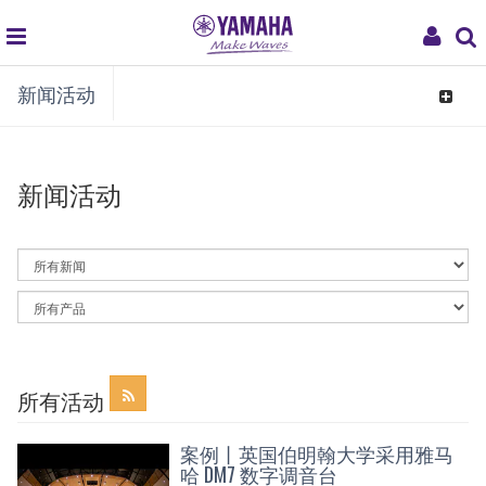
global
My
新闻活动
navigation
Acco
Toggle
navigat
新闻活动
By
News
Category
By
Article
Category
所有活动
案例丨英国伯明翰大学采用雅马
哈 DM7 数字调音台