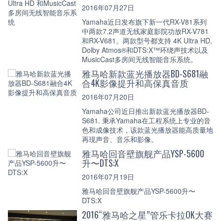
2016年07月27日
Yamaha近日发布旗下新一代RX-V81系列
中两款7.2声道无线家庭影院功放RX-V781
和RX-V681。两款型号都支持 4K Ultra HD,
Dolby Atmos®和DTS:X™环绕声技术以及
MusicCast多房间无线智能音乐系统。
雅马哈新款蓝光播放器BD-S681融
合4K影像提升和高保真音质
2016年07月20日
Yamaha公司近日推出新款蓝光播放器BD-
S681. 秉承Yamaha在工程系统上专业的音
色和成像技术，该款蓝光播放器能高质量地
再现声音、音乐和影像。
雅马哈回音壁旗舰产品YSP-5600
升〜DTS:X
2016年07月19日
雅马哈回音壁旗舰产品YSP-5600升〜
DTS:X
2016“雅马哈之星”管乐卡拉OK大赛