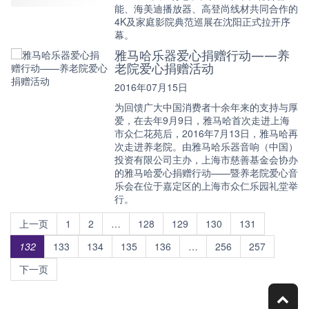
能、海美迪播放器、高登尚线材共同合作的
4K及家庭影院典范巡展在沈阳正式拉开序
幕。
雅马哈乐器爱心捐赠行动——养
老院爱心捐赠活动
2016年07月15日
为回馈广大中国消费者十余年来的支持与厚
爱，在去年9月9日，雅马哈首次走进上海
市众仁花苑后，2016年7月13日，雅马哈再
次走进养老院。由雅马哈乐器音响（中国）
投资有限公司主办，上海市慈善基金会协办
的雅马哈爱心捐赠行动——暨养老院爱心音
乐会在位于嘉定区的上海市众仁乐园礼堂举
行。
上一页
1
2
…
128
129
130
131
132
133
134
135
136
…
256
257
下一页