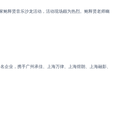
艺术家鲍释贤音乐沙龙活动，活动现场颇为热烈。鲍释贤老师幽
为全球知名企业，携手广州承佳、上海万律、上海煜朗、上海融影、