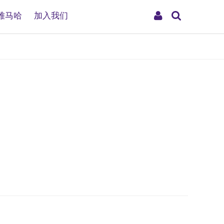
搜
My
雅马哈
加入我们
索
Account