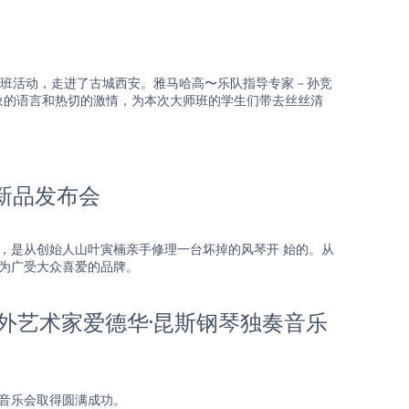
师班活动，走进了古城西安。雅马哈高〜乐队指导专家－孙竞
象的语言和热切的激情，为本次大师班的学生们带去丝丝清
新品发布会
历史，是从创始人山叶寅楠亲手修理一台坏掉的风琴开 始的。从
成为广受大众喜爱的品牌。
海外艺术家爱德华·昆斯钢琴独奏音乐
奏音乐会取得圆满成功。