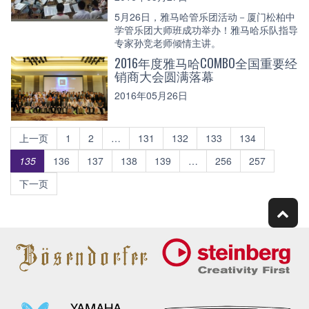
5月26日，雅马哈管乐团活动－厦门松柏中
学管乐团大师班成功举办！雅马哈乐队指导
专家孙竞老师倾情主讲。
2016年度雅马哈COMBO全国重要经
销商大会圆满落幕
2016年05月26日
上一页
1
2
…
131
132
133
134
135
136
137
138
139
…
256
257
下一页