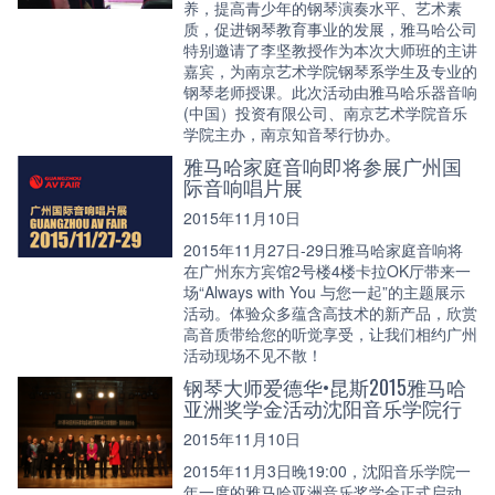
养，提高青少年的钢琴演奏水平、艺术素
质，促进钢琴教育事业的发展，雅马哈公司
特别邀请了李坚教授作为本次大师班的主讲
嘉宾，为南京艺术学院钢琴系学生及专业的
钢琴老师授课。此次活动由雅马哈乐器音响
(中国）投资有限公司、南京艺术学院音乐
学院主办，南京知音琴行协办。
雅马哈家庭音响即将参展广州国
际音响唱片展
2015年11月10日
2015年11月27日-29日雅马哈家庭音响将
在广州东方宾馆2号楼4楼卡拉OK厅带来一
场“Always with You 与您一起”的主题展示
活动。体验众多蕴含高技术的新产品，欣赏
高音质带给您的听觉享受，让我们相约广州
活动现场不见不散！
钢琴大师爱德华•昆斯2015雅马哈
亚洲奖学金活动沈阳音乐学院行
2015年11月10日
2015年11月3日晚19:00，沈阳音乐学院一
年一度的雅马哈亚洲音乐奖学金正式启动，