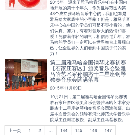
2015年，迎来了雅马哈音乐中心在中国内
地开展的第十个年头，作为世界范围内第
43个成立雅马哈音乐中心的，我们也算是
雅马哈大家庭中的小字辈！但是，雅马哈音
乐中心在中国的学员们可是不容小看的，他
们认真、努力，有着对音乐大的热情和喜
爱！凭借着年轻的朝气，相信再过几年，雅
马哈的学员们一定可以在世界舞台上展现自
己，让全世界的人们看到中国孩子们的实
力！
第二届雅马哈全国钢琴比赛初赛
【石家庄赛区】颁奖音乐会暨雅
马哈艺术家孙鹏杰十二星座钢琴
独奏音乐会圆满落幕
2015年11月09日
10月21日，第二届雅马哈全国钢琴比赛初
赛石家庄赛区颁奖音乐会暨雅马哈艺术家孙
鹏杰十二星座钢琴独奏音乐会圆满落幕。出
席本次音乐会的领导有河北师范大学音乐学
院系主任谢红教授、副系主任马磊教授。
上一页
1
2
…
144
145
146
147