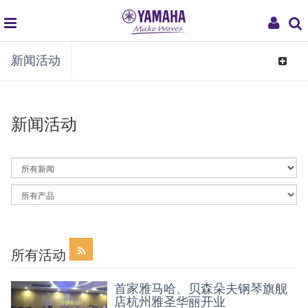
global
My
新闻活动
navigation
Acco
Toggle
navigat
新闻活动
By
News
Category
By
Article
Category
所有活动
首家雅马哈、贝森朵夫钢琴旗舰
店杭州雅圣华丽开业