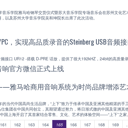
州大学音乐学院雅马哈钢琴交货仪式暨苏大音乐学院专场音乐会在苏州文化
嗣，以及苏州大学音乐学院吴和坤院长出席了此次活动。
ac/PC，实现高品质录音的Steinberg USB音频
SB 音频接口 UR12 -搭载 D-PRE 话放，提供了很大192kHZ，24bit的高
音响官方微信正式上线
——雅马哈商用音响系统为时尚品牌增添艺
8年的当代中国高尚生活品牌，“上下”致力于传承中国及亚洲其他精湛的
仕集团在中国共同创立，其期望通过努力，将日渐式微的中国及亚洲其他传
在中国上海开启了其首家结合零售、文化、艺术的体验空间——“上下”之家
161
162
163
164
165
166
167
168
169