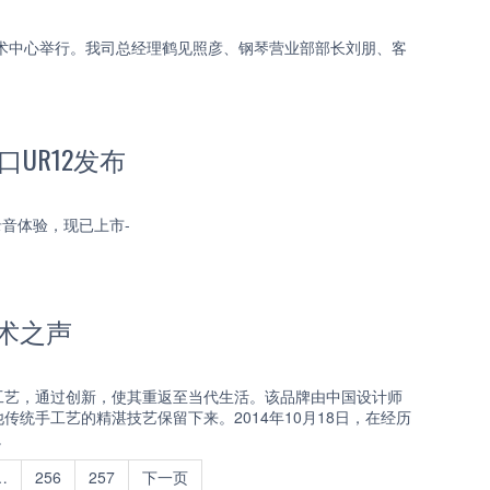
艺术中心举行。我司总经理鹤见照彦、钢琴营业部部长刘朋、客
接口UR12发布
质量录音体验，现已上市-
术之声
手工艺，通过创新，使其重返至当代生活。该品牌由中国设计师
统手工艺的精湛技艺保留下来。2014年10月18日，在经历
。
…
256
257
下一页