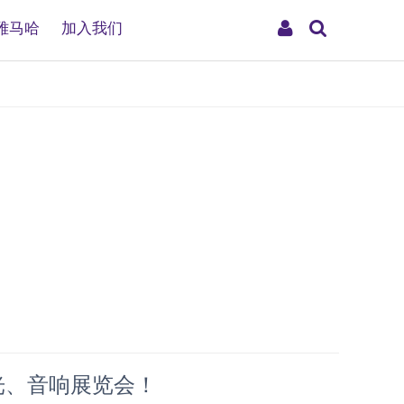
搜
My
雅马哈
加入我们
索
Account
灯光、音响展览会！