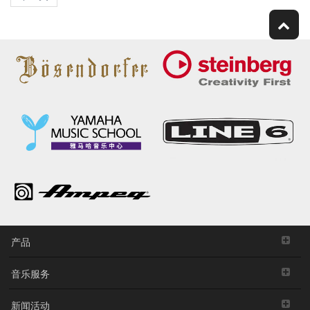
产品
音乐服务
新闻活动