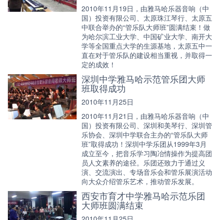
2010年11月19日，由雅马哈乐器音响（中
国）投资有限公司、太原珠江琴行、太原五
中联合举办的“管乐队大师班”圆满结束！做
为哈尔滨工业大学、中国矿业大学、南开大
学 等全国重点大学的生源基地，太原五中一
直在对于管乐队的建设相当重视，并取得一
定的成效！
深圳中学雅马哈示范管乐团大师
班取得成功
2010年11月25日
2010年11月21日，由雅马哈乐器音响（中
国）投资有限公司、深圳和美琴行、深圳管
乐协会、深圳中学联合主办的“管乐队大师
班”取得成功！深圳中学乐团从1999年3月
成立至今，把音乐学习陶冶情操作为提高团
员人文素养的途径。乐团还致力于通过义
演、交流演出、专场音乐会和管乐展演活动
向大众介绍管乐艺术，推动管乐发展。
西安市育才中学雅马哈示范乐团
大师班圆满结束
2010年11月25日