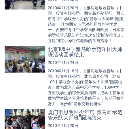
2010年11月20日，由雅马哈乐器音响（中
国）投资有限公司、西安新舒尔琴行、西安
市育才中学联合举办的“管乐队大师班”圆满
结束！ 作为西安市早对外开放的中学之
一，西安市育才中学管乐队与欧洲，日本等
的学校管乐队进行过多次交流和访问演出，
并得到过小泽征尔老师的亲自指导！
北京109中学雅马哈示范乐团大师
班活动圆满结束
2010年11月24日
2010年11月18日，由雅马哈乐器音响（中
国）投资有限公司、北京原音公司、北京
109中学联合举办的“管乐队大师班”圆满结
束！做为北京市高中示范学校，109中学一
直重视学生的综合素质培养，把学生管乐团
做为学生综合素质培养的平台，长期不懈的
努力，逐步向“管乐交响化进军”
厦门市思明区少年宫“雅马哈示范
管乐队大师班”圆满结束
2010年11月20日