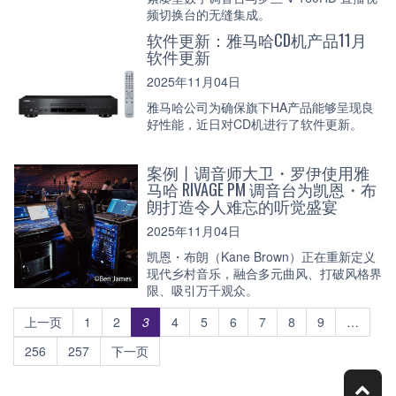
频切换台的无缝集成。
软件更新：雅马哈CD机产品11月
软件更新
2025年11月04日
雅马哈公司为确保旗下HA产品能够呈现良
好性能，近日对CD机进行了软件更新。
案例丨调音师大卫・罗伊使用雅
马哈 RIVAGE PM 调音台为凯恩・布
朗打造令人难忘的听觉盛宴
2025年11月04日
凯恩・布朗（Kane Brown）正在重新定义
现代乡村音乐，融合多元曲风、打破风格界
限、吸引万千观众。
上一页
1
2
3
4
5
6
7
8
9
…
256
257
下一页