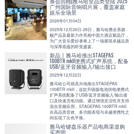
展会回顾|雅马哈全品类登陆 2025
广州国际音响唱片展，覆盖家庭
娱乐全场景
2026年01月04日
2025年12月26日-28日，雅马哈携全系旗
舰产品及最新力作亮相中国大酒店紫晶厅，
为广大音乐爱好者奉上了一场展现卓越品质
与深厚底蕴的听觉盛宴。
新品丨雅马哈推出STAGEPAS
100BTR mkII便携式扩声系统，配备
USB/蓝牙音频输入/输出接口
2025年12月22日
雅马哈公司很高兴地推出STAGEPAS
100BTR mkII，这款升级版电池供电便携式
扩声系统配备了USB/蓝牙音频输入/输出接
口及快速充电功能。通过增强灵活性并支持
混合音频应用，STAGEPAS 100BTR mkII
在高品质音效、多功能表现与卓越便携性之
间实现了出色平衡。
雅马哈键盘乐器产品电商渠道购
买声明