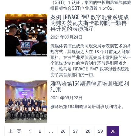
（SBTi）1 认证，集团的中长期温室气体减
排目标符合SBTi企业愿景 1.5°C2。
案例 | RIVAGE PM7 数字混音系统成
为弗罗茨瓦夫斯卡歌剧院一颗冉
冉升起的表演新星
2021年09月24日
流媒体表演已成为向观众展示表演艺术的常
规方式，其规模之大在 18 个月前无人能够
预料。在波兰弗罗茨瓦夫斯卡歌剧院的第一
个流媒体制作的声音制作环节遇到困难之
后，雅马哈 RIVAGE PM7 数字混音系统改
变了其音频部门的一切。
雅马哈第164期调律师培训班顺利
结束
2021年09月22日
雅马哈第164期调律师培训班顺利结束。
上一页
1
2
…
26
27
28
29
30