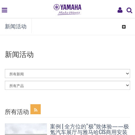
global
My
新闻活动
navigation
Acco
Toggle
navigat
新闻活动
By
News
Category
By
Article
Category
所有活动
案例 | 全方位的“极”致体验——极
氪汽车展厅与雅马哈CIS商用安装