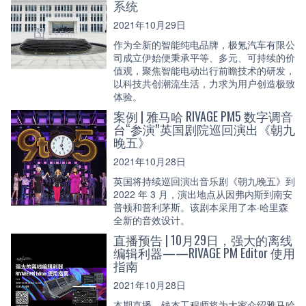
系统
2021年10月29日
作为全新的智能纯电品牌，极氪汽车有限公
司成立伊始便秉承平等、多元、可持续的价
值观，聚焦智能电动出行前瞻技术的研发，
以科技共创潮流生活，力求为用户创造极致
体验。
案例 | 雅马哈 RIVAGE PM5 数字调音
台“参演”英国剧院巡回演出《朝九
晚五》
2021年10月28日
英国将持续巡回演出音乐剧《朝九晚五》到
2022 年 3 月，演出地点从因弗内斯到南安
普顿和普利茅斯。该剧本采用了本·哈里森
全新的音效设计。
直播预告 | 10月29日，强大的离线
编辑利器——RIVAGE PM Editor 使用
指南
2021年10月28日
本期直播，钱杰工程师将为大家介绍雅马哈