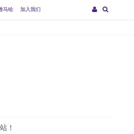
搜
My
雅马哈
加入我们
索
Account
作站！