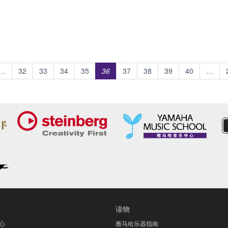
…
32
33
34
35
36
37
38
39
40
…
读物
心
雅马哈乐器指南