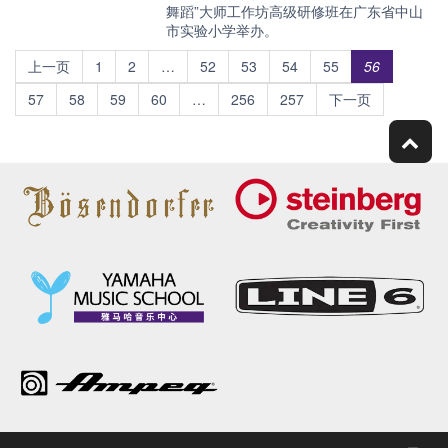
舞蹈”大师工作坊高级研修班在广东省中山
市实验小学举办。
上一页
1
2
…
52
53
54
55
56
57
58
59
60
…
256
257
下一页