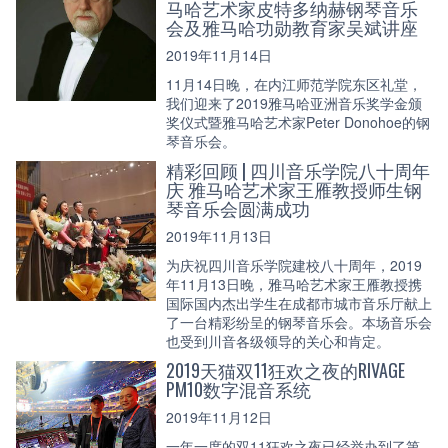
马哈艺术家皮特多纳赫钢琴音乐
会及雅马哈功勋教育家吴斌讲座
2019年11月14日
11月14日晚，在内江师范学院东区礼堂，
我们迎来了2019雅马哈亚洲音乐奖学金颁
奖仪式暨雅马哈艺术家Peter Donohoe的钢
琴音乐会。
精彩回顾 | 四川音乐学院八十周年
庆 雅马哈艺术家王雁教授师生钢
琴音乐会圆满成功
2019年11月13日
为庆祝四川音乐学院建校八十周年，2019
年11月13日晚，雅马哈艺术家王雁教授携
国际国内杰出学生在成都市城市音乐厅献上
了一台精彩纷呈的钢琴音乐会。本场音乐会
也受到川音各级领导的关心和肯定。
2019天猫双11狂欢之夜的RIVAGE
PM10数字混音系统
2019年11月12日
一年一度的双11狂欢之夜已经举办到了第