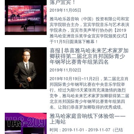
落户宜宾！
2019年11月05日
雅马哈乐器音响（中国）投资有限公司和宜
宾学院联合主办，宜宾学院音乐与艺术表演
学院承办，宜宾市美声琴行协办的【2019
雅马哈亚洲音乐奖学金宜宾学院颁奖仪式】
于11月5日圆满落下帷幕！
喜报 | 恭喜雅马哈未来艺术家罗加
卿获得第二届北京肖邦国际青少
年钢琴比赛青年组第四名
2019年11月02日
2019年10月19日~11月2日，第二届北京肖
邦国际青少年钢琴比赛在中央音乐学院举
行。经过为期15天紧张而充满激情的激烈
竞争，雅马哈未来艺术家罗加卿获得第二届
北京肖邦国际青少年钢琴比赛青年组第四
名。让我们恭喜罗加卿取得的优秀成绩。
雅马哈家庭音响线下体验馆——
上海站
时间：2019-11-01 - 2019-11-07（已结