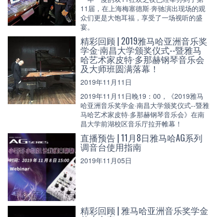
11届，在上海梅塞德斯·奔驰演出现场的观
众们更是大饱耳福，享受了一场视听的盛
宴。
精彩回顾 | 2019雅马哈亚洲音乐奖
学金·南昌大学颁奖仪式--暨雅马
哈艺术家皮特·多那赫钢琴音乐会
及大师班圆满落幕！
2019年11月11日
2019年11月11日晚19：00，《2019雅马
哈亚洲音乐奖学金·南昌大学颁奖仪式--暨雅
马哈艺术家皮特·多那赫钢琴音乐会》在南
昌大学前湖校区音乐厅拉开帷幕！
直播预告 | 11月8日雅马哈AG系列
调音台使用指南
2019年11月05日
精彩回顾 | 雅马哈亚洲音乐奖学金