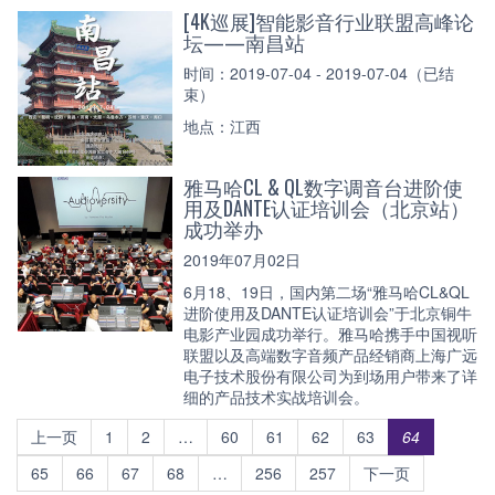
[4K巡展]智能影音行业联盟高峰论
坛——南昌站
时间：2019-07-04 - 2019-07-04（已结
束）
地点：江西
雅马哈CL & QL数字调音台进阶使
用及DANTE认证培训会（北京站）
成功举办
2019年07月02日
6月18、19日，国内第二场“雅马哈CL&QL
进阶使用及DANTE认证培训会”于北京铜牛
电影产业园成功举行。雅马哈携手中国视听
联盟以及高端数字音频产品经销商上海广远
电子技术股份有限公司为到场用户带来了详
细的产品技术实战培训会。
上一页
1
2
…
60
61
62
63
64
65
66
67
68
…
256
257
下一页