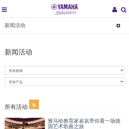
global
My
新闻活动
navigation
Acco
Toggle
navigat
新闻活动
By
News
Category
By
Article
Category
所有活动
雅马哈教育家崔岚带你看一场德
国艺术歌曲之旅