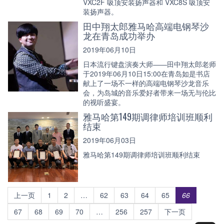
VXC2F 吸顶安装扬声器和 VXC8S 吸顶安
装扬声器。
田中翔太郎雅马哈高端电钢琴沙
龙在青岛成功举办
2019年06月10日
日本流行键盘演奏大师——田中翔太郎老师
于2019年06月10日15:00在青岛如是书店
献上了一场不一样的高端电钢琴沙龙音乐
会，为岛城的音乐爱好者带来一场无与伦比
的视听盛宴。
雅马哈第149期调律师培训班顺利
结束
2019年06月03日
雅马哈第149期调律师培训班顺利结束
上一页
1
2
…
62
63
64
65
66
67
68
69
70
…
256
257
下一页