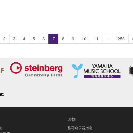
2
3
4
5
6
7
8
9
10
11
…
256
读物
心
雅马哈乐器指南