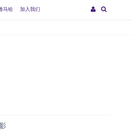
搜
My
雅马哈
加入我们
索
Account
观影