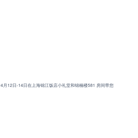
 将于4月12日-14日在上海锦江饭店小礼堂和锦楠楼581 房间带您