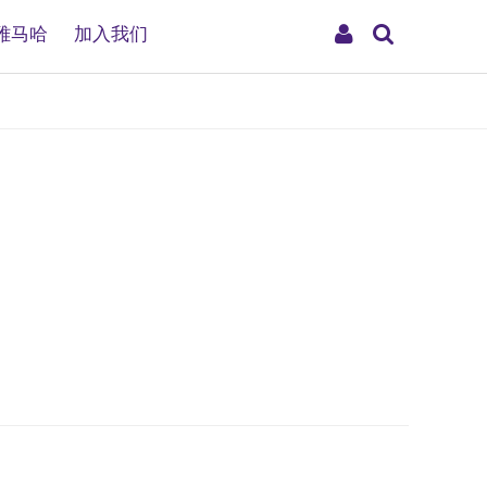
搜
My
雅马哈
加入我们
索
Account