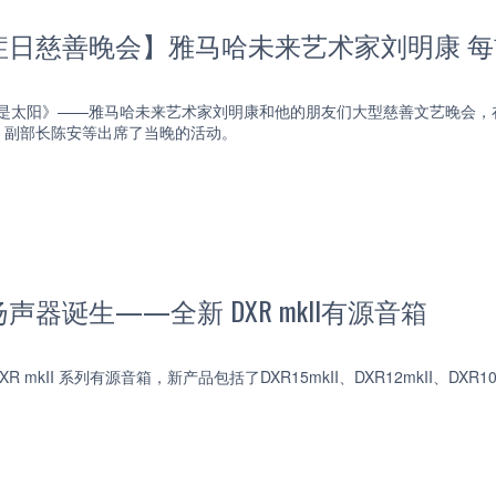
症日慈善晚会】雅马哈未来艺术家刘明康 
 也是太阳》——雅马哈未来艺术家刘明康和他的朋友们大型慈善文艺晚会
、副部长陈安等出席了当晚的活动。
器诞生——全新 DXR mkII有源音箱
mkII 系列有源音箱，新产品包括了DXR15mkII、DXR12mkII、DXR10mk