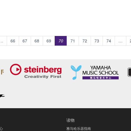
…
66
67
68
69
70
71
72
73
74
…
读物
心
雅马哈乐器指南