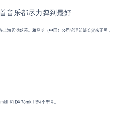
每首音乐都尽力弹到最好
，在上海圆满落幕。雅马哈（中国）公司管理部部长贺来正勇，
II 和 DXR8mkII 等4个型号。