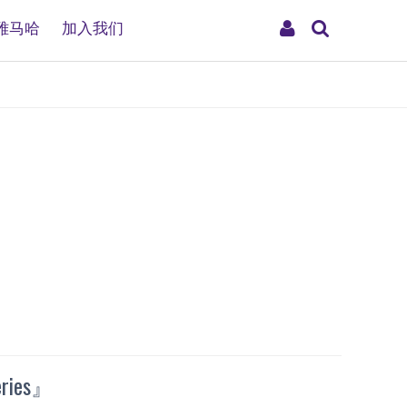
搜
My
雅马哈
加入我们
索
Account
ries』