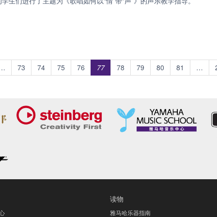
学生们进行了主题为《歌唱如何以“情”带“声”》的声乐教学指导。
…
73
74
75
76
77
78
79
80
81
…
读物
心
雅马哈乐器指南