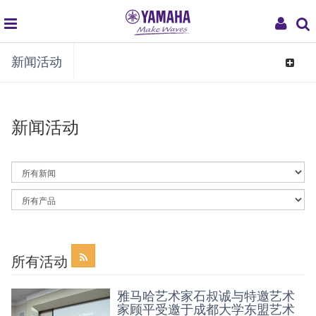
global
My
新闻活动
navigation
Acco
Toggle
navigat
新闻活动
By
News
Category
By
Article
Category
所有活动
雅马哈艺术家石叔诚与特邀艺术
家顾平受邀于成都大学东盟艺术