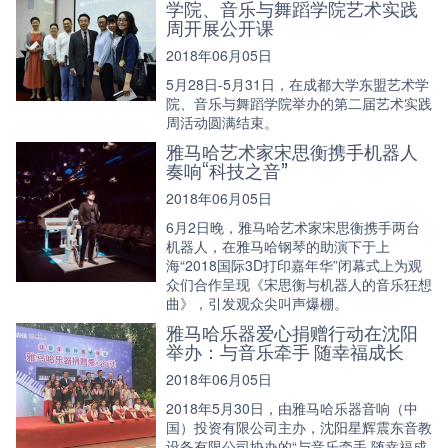
学院、音乐与舞蹈学院艺术实践
周开展公开课
2018年06月05日
5月28日-5月31日，在成都大学东盟艺术学
院、音乐与舞蹈学院举办的第二届艺术实践
周活动圆满结束。
雅马哈艺术家宋思衡携手机器人
奏响“科技之音”
2018年06月05日
6月2日晚，雅马哈艺术家宋思衡携手两台
机器人，在雅马哈钢琴的助演下于上
海“2018国际3D打印嘉年华”闭幕式上为观
众们合作呈现《宋思衡与机器人的音乐狂想
曲》，引发观众尖叫声爆棚。
雅马哈乐器爱心捐赠行动在沈阳
举办：与音乐牵手 随幸福成长
2018年06月05日
2018年5月30日，由雅马哈乐器音响（中
国）投资有限公司主办，沈阳星辉震东音教
设备有限公司协办的“与音乐牵手 随幸福成