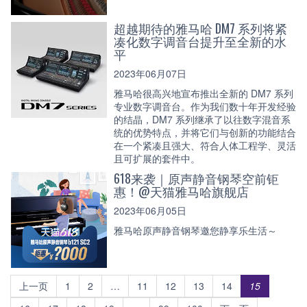
超越期待的雅马哈 DM7 系列将紧
凑化数字调音台提升至全新的水
平
2023年06月07日
雅马哈很高兴地宣布推出全新的 DM7 系列
专业数字调音台。作为我们数十年开发经验
的结晶，DM7 系列继承了以往数字混音系
统的优势特点，并将它们与创新的功能结合
在一个紧凑且强大、符合人体工程学、灵活
且可扩展的套件中。
618来袭｜原声静音钢琴空前钜
惠！@天猫雅马哈旗舰店
2023年06月05日
雅马哈原声静音钢琴邀您静享乐生活～
上一页
1
2
…
11
12
13
14
15