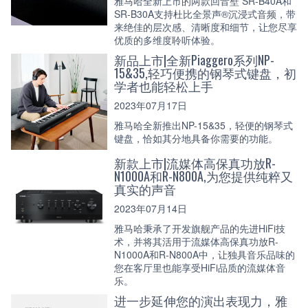
雅马哈全新上市的两款回音壁 SR-B40A和
SR-B30A支持杜比全景声®沉浸式音频，带
来绝佳的层次感、清晰度和细节，让您尽享
优质的多维度聆听体验。
新品上市|全新Piaggero系列NP-
15&35,轻巧便携的钢琴式键盘，初
学者也能轻松上手
2023年07月17日
雅马哈全新推出NP-15&35，轻便的钢琴式
键盘，恰如其分地具备你需要的功能。
新款上市|流媒体高保真功放R-
N1000A和R-N800A,为您提供纯粹又
真实的声音
2023年07月14日
雅马哈秉承了开发旗舰产品的先进HiFi技
术，并将其活用于流媒体高保真功放R-
N1000A和R-N800A中，让独具音乐品味的
您在客厅里也能享受HiFi品质的流媒体音
乐。
进一步延伸您的演出表现力，雅