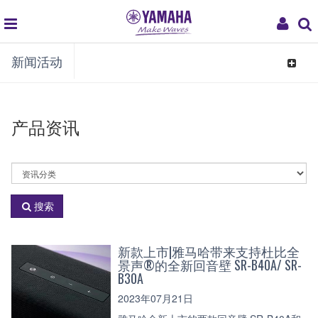
global
My
新闻活动
navigation
Acco
Toggle
navigat
产品资讯
选
择
资
搜索
讯
分
类
新款上市|雅马哈带来支持杜比全
景声®的全新回音壁 SR-B40A/ SR-
B30A
2023年07月21日