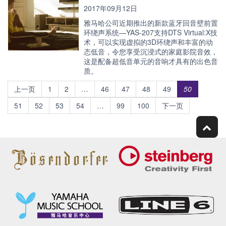
2017年09月12日
雅马哈公司近期推出的新款蓝牙回音壁前置
环绕声系统—YAS-207支持DTS Virtual:X技
术，可以实现虚拟的3D环绕声和丰富的动
态低音，令您享受沉浸式的家庭影院音效，
这是配备超低音单元的音响才具有的出色音
质。
上一页
1
2
…
46
47
48
49
50
51
52
53
54
…
99
100
下一页