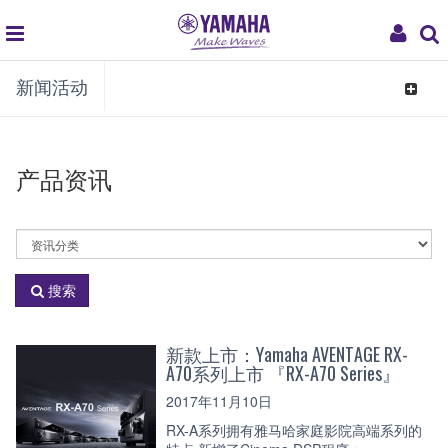
global
My
新闻活动
navigation
Acco
Toggle
navigat
产品资讯
选
择
资
搜索
讯
分
类
新款上市：Yamaha AVENTAGE RX-
A70系列上市 『RX-A70 Series』
2017年11月10日
RX-A系列拥有雅马哈家庭影院高端系列的