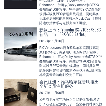
特点,新增了Cinema DSP程序：
Enhanced，并可以Dobly atmos和DTS:X
叠加新的DSP程序。完全兼容YPAO自动音
场测试以及PEQ音场曲线调整，同时具备
无线多房间智能音响技术MusicCast让随时
随地欣赏音乐与电影变为了可能。
新款上市： Yamaha RX-V1083/3083
新品上市 『RX-V83 Series』
2017年11月10日
RX-V1083/3083拥有雅马哈家庭影院高端
系列的特点，并新增CINEMA DSP程序：
Enhanced，可与Dolby Atmos®和DTS:X™
叠加新的DSP程序。并兼容YPAO自动音场
测试以及PEQ音场曲线调整，同时具备无
线多房间智能音响技术MusicCast让随时随
地欣赏音乐与电影变为了可能。
会员注册：雅马哈家庭音响推出
全新会员注册服务
2017年11月09日
经常有朋友买完功放之后就把保修卡/发票
扔了或者忘记放哪儿了，当需要的时候又找