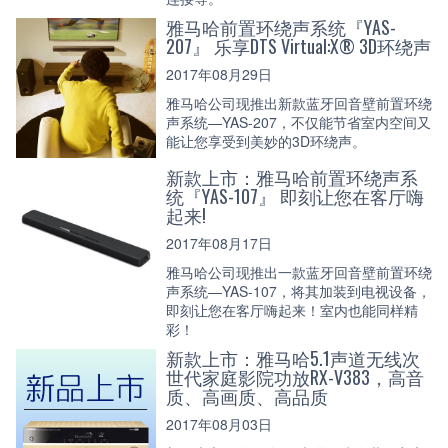
雅马哈前置环绕声系统『YAS-
207』 乐享DTS Virtual:X® 3D环绕声
2017年08月29日
雅马哈公司现推出新款蓝牙回音壁前置环绕
声系统—YAS-207，不仅能节省室内空间又
能让您享受到美妙的3D环绕声。
新款上市：雅马哈前置环绕声系
统『YAS-107』 即刻让您在客厅嗨
起来!
2017年08月17日
雅马哈公司现推出一款蓝牙回音壁前置环绕
声系统—YAS-107，将其加装到电视设备，
即刻让您在客厅嗨起来！室内也能同样精
彩！
新款上市：雅马哈5.1声道无线次
世代家庭影院功放RX-V383，高音
质、高画质、高品质
2017年08月03日