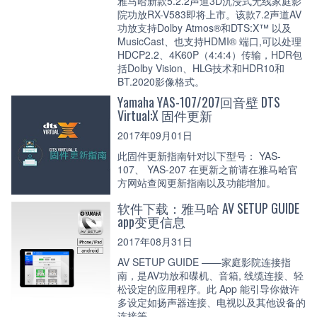
雅马哈新款5.2.2声道3D沉浸式无线家庭影
院功放RX-V583即将上市。该款7.2声道AV
功放支持Dolby Atmos®和DTS:X™ 以及
MusicCast、也支持HDMI® 端口,可以处理
HDCP2.2、4K60P（4:4:4）传输，HDR包
括Dolby Vision、HLG技术和HDR10和
BT.2020影像格式。
Yamaha YAS-107/207回音壁 DTS
Virtual:X 固件更新
2017年09月01日
此固件更新指南针对以下型号： YAS-
107、 YAS-207 在更新之前请在雅马哈官
方网站查阅更新指南以及功能增加。
软件下载：雅马哈 AV SETUP GUIDE
app变更信息
2017年08月31日
AV SETUP GUIDE ——家庭影院连接指
南，是AV功放和碟机、音箱, 线缆连接、轻
松设定的应用程序。此 App 能引导你做许
多设定如扬声器连接、电视以及其他设备的
连接等。