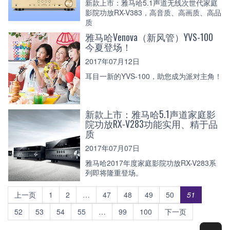
新款上市：雅马哈5.1声道无线次世代家庭
影院功放RX-V383，高音质、高画质、高品
质
雅马哈Venova（新风管）YVS-100
今夏登场！
2017年07月12日
耳目一新的YVS-100，助您成为派对主角！
新款上市：雅马哈5.1声道家庭影
院功放RX-V283功能实用、精于品
质
2017年07月07日
雅马哈2017年度家庭影院功放RX-V283系
列即将隆重登场。
上一页
1
2
…
47
48
49
50
51
52
53
54
55
…
99
100
下一页