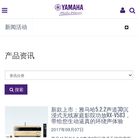
global
My
新闻活动
navigation
Acco
Toggle
navigat
产品资讯
选
择
资
搜索
讯
分
类
新款上市：雅马哈5.2.2声道3D沉
浸式无线家庭影院功放RX-V583，
带给您生动逼真的环绕声体验
2017年09月07日