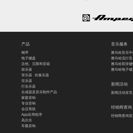
产品
音乐服务
钢琴
雅马哈音乐中
电子键盘
雅马哈流行音
吉他、贝斯和音箱
雅马哈双排键
鼓乐器
雅马哈电子键
管乐器 · 吹奏乐器
弦乐器
新闻活动
打击乐器
合成器及音乐制作产品
新闻活动首页
家庭音响
专业音响
经销商查询
会议系统
App应用程序
经销商查询首
高尔夫
车载音响