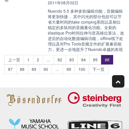
2011年08月02日
Nuendo 5.5 多种多轨编辑功能，音频编辑
将更加快捷， 其中闪光的部分包括可以节
省大量时间的take comping系统以及相位
稳定的多轨间的音频量化功能。全新的
élastique Pro时间拉伸与音高移位算法，改
进后的自动化数据编辑功能，offline线下处
理以及对Pro Tools音频文件的扩展兼容能
力，更进一步地提升了Nuendo卓越的表现
上一页
1
2
…
82
83
84
85
86
87
88
89
90
…
99
100
下一页