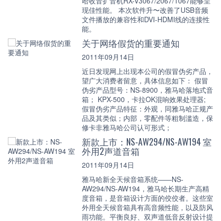
哈收音扩音机RX-V3067/2067/1067能够呈
现佳性能。 本次软件升〜改善了USB音频
文件播放的兼容性和DVI-HDMI线的连接性
能。
关于网络假货的重要通知
2011年09月14日
近日发现网上出现本公司的假冒伪劣产品，
望广大消费者留意，具体信息如下： 假冒
伪劣产品型号：NS-8900，雅马哈落地式音
箱； KPX-500，卡拉OK混响效果处理器;
假冒伪劣产品特征：外观，同雅马哈正规产
品及其类似；内部，零配件等粗制滥造，保
修卡非雅马哈公司认可形式；
新款上市：NS-AW294/NS-AW194 室
外用2声道音箱
2011年09月14日
雅马哈新全天候音箱系统——NS-
AW294/NS-AW194，雅马哈长期生产高精
度音箱，是音箱设计方面的佼佼者。这些室
外用全天候音箱具有高音频性能，以及防风
雨功能。平衡良好、双声道低音反射设计提