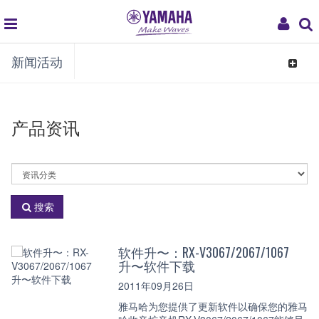
global
My
新闻活动
navigation
Acco
Toggle
navigat
产品资讯
选
择
资
搜索
讯
分
类
软件升〜：RX-V3067/2067/1067
升〜软件下载
2011年09月26日
雅马哈为您提供了更新软件以确保您的雅马