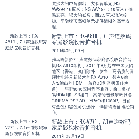
供强大的声音输出。大低音单元(NS-
AW294:16厘米；NS-AW194：10厘米）确
保宏亮、强大的低音，而2.5厘米流体冷
却、平衡球顶高频单元提供清晰的高音表
现。
新款上市：RX-A810，7.1声道数码
家庭影院收音扩音机
2011年09月09日
雅马哈新款7.1声道数码家庭影院收音扩音
机RX-A810即将于2011年9月起在中国大陆
地区（香港、澳门除外）发售，高品质的音
频性能兼具新技术的RX-A810，带有8输
入/2输出的HDMI（兼容3D和音频回传声
道）、与iPhone应用程序兼容，前面板提
供HDMI和USB接口，高清晰音频解码具备
CINEMA DSP 3D、YPAO和1080P。目前
有金色和黑色可供选择，详情请洽当地经销
商。
新款上市：RX-V771，7.1声道数码
家庭影院收音扩音机
2011年08月19日